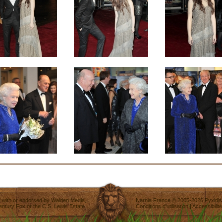
ted with or endorsed by
Walden Media
,
Narnia France
©
2005-2026
Pyxidis
entury Fox
or the C.S. Lewis Estate.
Conditions d'utilisation
|
Accessibilité