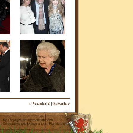
« Précédente
|
Suivante »
- No copyright infringement intended
|
Contacter le site
|
Mises à jour
|
Plan du site