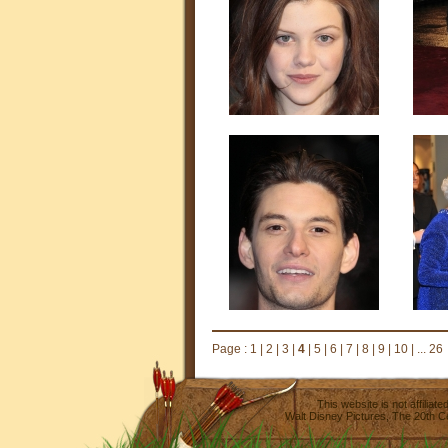
Page :
1
|
2
|
3
|
4
|
5
|
6
|
7
|
8
|
9
|
10
|
... 26
This website is not affilia
Walt Disney Pictures
,
The 20th C