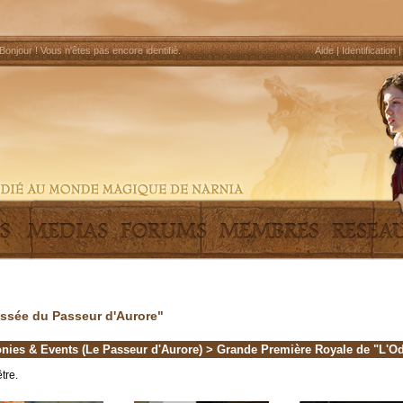
Bonjour !
Vous n'êtes pas encore identifié
.
Aide
|
Identification
ssée du Passeur d'Aurore"
nies & Events (Le Passeur d'Aurore)
> Grande Première Royale de "L'Od
tre.