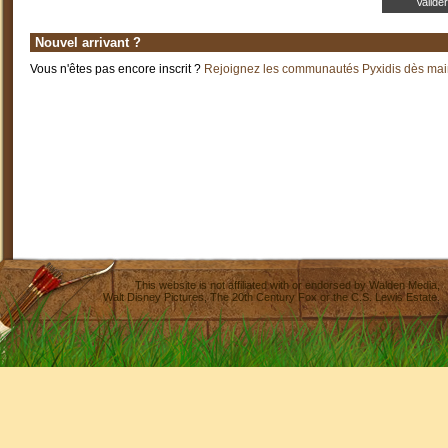
Nouvel arrivant ?
Vous n'êtes pas encore inscrit ?
Rejoignez les communautés Pyxidis dès main
This website is not affiliated with or endorsed by
Walden Media
,
Walt Disney Pictures
,
The 20th Century Fox
or the C.S. Lewis Estate.