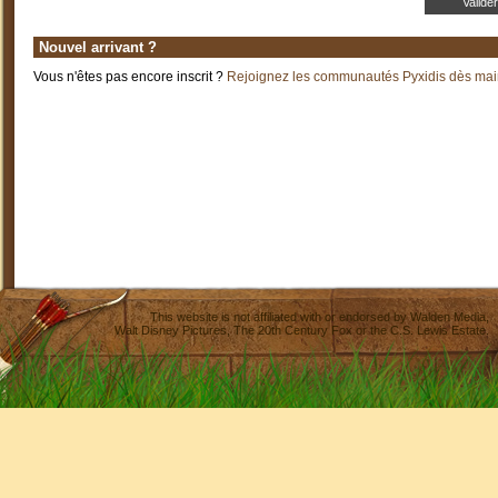
Nouvel arrivant ?
Vous n'êtes pas encore inscrit ?
Rejoignez les communautés Pyxidis dès main
This website is not affiliated with or endorsed by
Walden Media
,
Walt Disney Pictures
,
The 20th Century Fox
or the C.S. Lewis Estate.