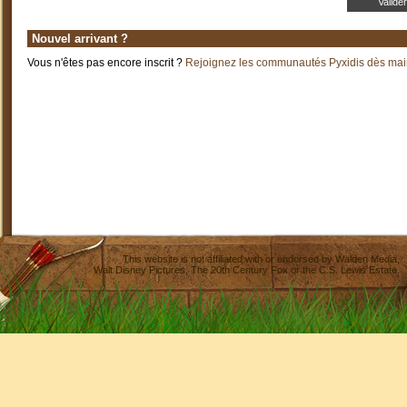
Nouvel arrivant ?
Vous n'êtes pas encore inscrit ?
Rejoignez les communautés Pyxidis dès main
This website is not affiliated with or endorsed by
Walden Media
,
Walt Disney Pictures
,
The 20th Century Fox
or the C.S. Lewis Estate.