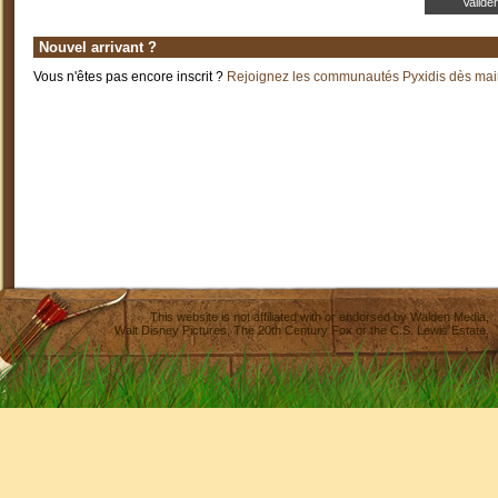
Nouvel arrivant ?
Vous n'êtes pas encore inscrit ?
Rejoignez les communautés Pyxidis dès main
This website is not affiliated with or endorsed by
Walden Media
,
Walt Disney Pictures
,
The 20th Century Fox
or the C.S. Lewis Estate.