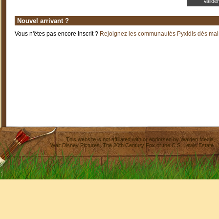
Nouvel arrivant ?
Vous n'êtes pas encore inscrit ?
Rejoignez les communautés Pyxidis dès main
This website is not affiliated with or endorsed by
Walden Media
,
Walt Disney Pictures
,
The 20th Century Fox
or the C.S. Lewis Estate.