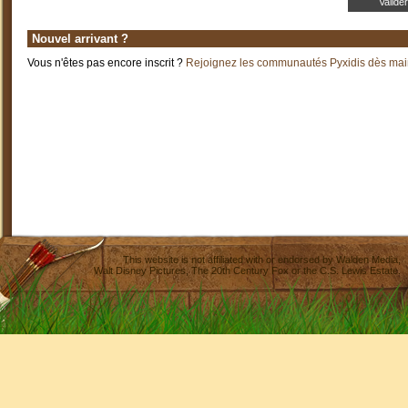
Nouvel arrivant ?
Vous n'êtes pas encore inscrit ?
Rejoignez les communautés Pyxidis dès main
This website is not affiliated with or endorsed by
Walden Media
,
Walt Disney Pictures
,
The 20th Century Fox
or the C.S. Lewis Estate.