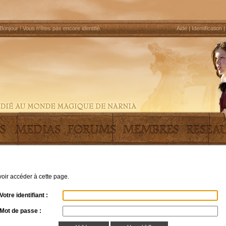
Bonjour !
Vous n'êtes pas encore identifié
.
Aide
|
Identification
uvoir accéder à cette page.
Votre identifiant :
Mot de passe :