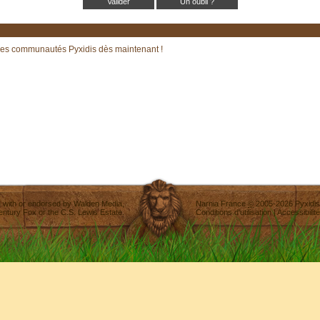
Un oubli ?
les communautés Pyxidis dès maintenant !
ted with or endorsed by
Walden Media
,
Narnia France
©
2005-2026
Pyxidis
entury Fox
or the C.S. Lewis Estate.
Conditions d'utilisation
|
Accessibilité