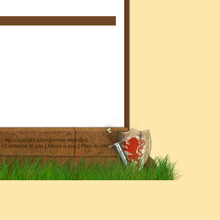
- No copyright infringement intended
|
Contacter le site
|
Mises à jour
|
Plan du site