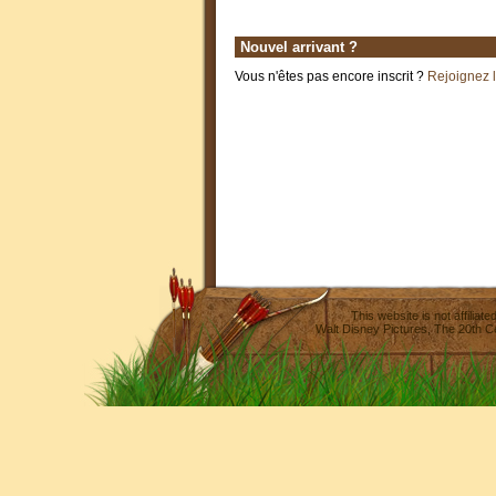
Nouvel arrivant ?
Vous n'êtes pas encore inscrit ?
Rejoignez 
This website is not affilia
Walt Disney Pictures
,
The 20th C