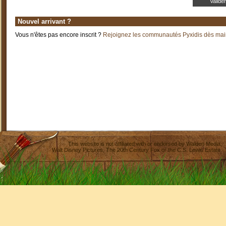
Nouvel arrivant ?
Vous n'êtes pas encore inscrit ?
Rejoignez les communautés Pyxidis dès main
This website is not affiliated with or endorsed by
Walden Media
,
Walt Disney Pictures
,
The 20th Century Fox
or the C.S. Lewis Estate.