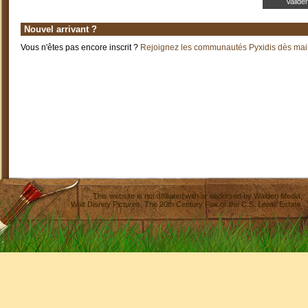
Nouvel arrivant ?
Vous n'êtes pas encore inscrit ?
Rejoignez les communautés Pyxidis dès main
This website is not affiliated with or endorsed by
Walden Media
,
Walt Disney Pictures
,
The 20th Century Fox
or the C.S. Lewis Estate.