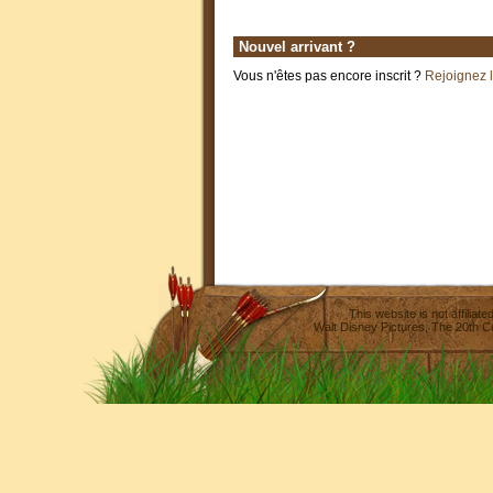
Nouvel arrivant ?
Vous n'êtes pas encore inscrit ?
Rejoignez 
This website is not affilia
Walt Disney Pictures
,
The 20th C