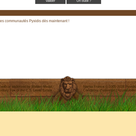
Un oubli ?
les communautés Pyxidis dès maintenant !
ted with or endorsed by
Walden Media
,
Narnia France
©
2005-2026
Pyxidis
entury Fox
or the C.S. Lewis Estate.
Conditions d'utilisation
|
Accessibilité