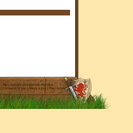
- No copyright infringement intended
|
Contacter le site
|
Mises à jour
|
Plan du site