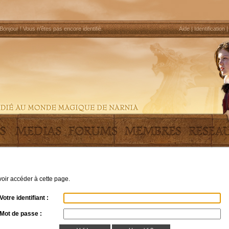
Bonjour !
Vous n'êtes pas encore identifié
.
Aide
|
Identification
uvoir accéder à cette page.
Votre identifiant :
Mot de passe :