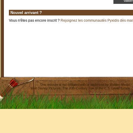
Nouvel arrivant ?
Vous n'êtes pas encore inscrit ?
Rejoignez les communautés Pyxidis dès main
This website is not affiliated with or endorsed by
Walden Media
,
Walt Disney Pictures
,
The 20th Century Fox
or the C.S. Lewis Estate.