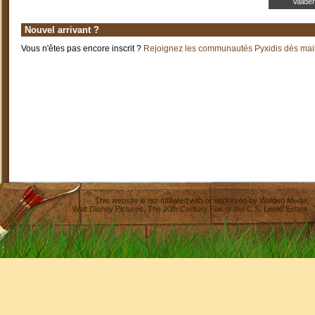
Nouvel arrivant ?
Vous n'êtes pas encore inscrit ?
Rejoignez les communautés Pyxidis dès main
This website is not affiliated with or endorsed by
Walden Media
,
Walt Disney Pictures
,
The 20th Century Fox
or the C.S. Lewis Estate.