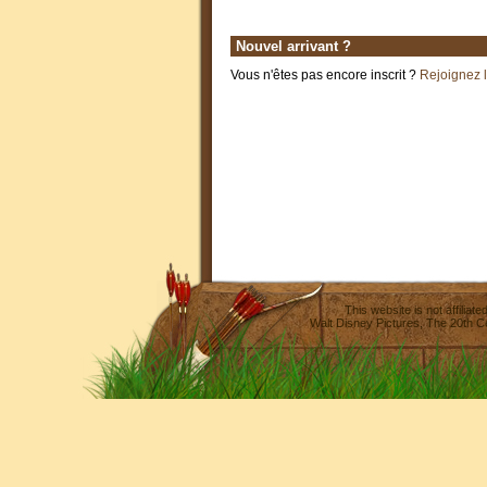
Nouvel arrivant ?
Vous n'êtes pas encore inscrit ?
Rejoignez 
This website is not affilia
Walt Disney Pictures
,
The 20th C