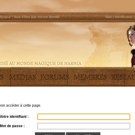
Bonjour !
Vous n'êtes pas encore identifié
.
Aide
|
Identification
uvoir accéder à cette page.
Votre identifiant :
Mot de passe :