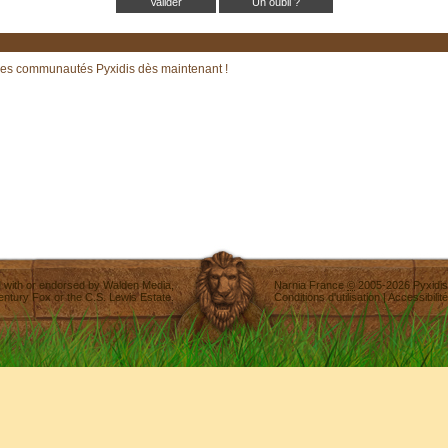
Un oubli ?
les communautés Pyxidis dès maintenant !
ted with or endorsed by
Walden Media
,
Narnia France
©
2005-2026
Pyxidis
entury Fox
or the C.S. Lewis Estate.
Conditions d'utilisation
|
Accessibilité