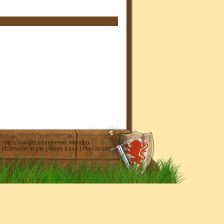
- No copyright infringement intended
|
Contacter le site
|
Mises à jour
|
Plan du site