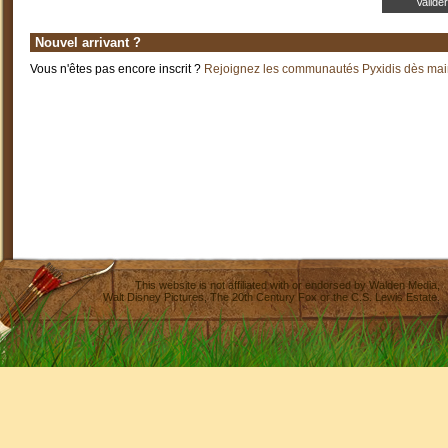
Nouvel arrivant ?
Vous n'êtes pas encore inscrit ?
Rejoignez les communautés Pyxidis dès main
This website is not affiliated with or endorsed by
Walden Media
,
Walt Disney Pictures
,
The 20th Century Fox
or the C.S. Lewis Estate.