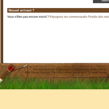
Nouvel arrivant ?
Vous n'êtes pas encore inscrit ?
Rejoignez les communautés Pyxidis dès main
This website is not affiliated with or endorsed by
Walden Media
,
Walt Disney Pictures
,
The 20th Century Fox
or the C.S. Lewis Estate.