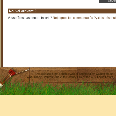
Nouvel arrivant ?
Vous n'êtes pas encore inscrit ?
Rejoignez les communautés Pyxidis dès main
This website is not affiliated with or endorsed by
Walden Media
,
Walt Disney Pictures
,
The 20th Century Fox
or the C.S. Lewis Estate.