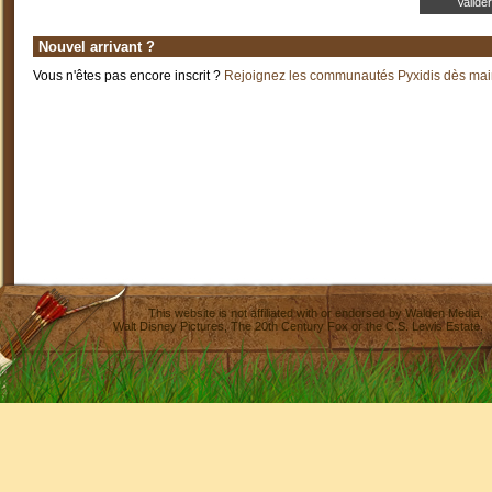
Nouvel arrivant ?
Vous n'êtes pas encore inscrit ?
Rejoignez les communautés Pyxidis dès main
This website is not affiliated with or endorsed by
Walden Media
,
Walt Disney Pictures
,
The 20th Century Fox
or the C.S. Lewis Estate.