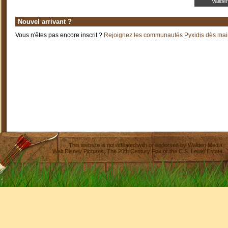
Nouvel arrivant ?
Vous n'êtes pas encore inscrit ?
Rejoignez les communautés Pyxidis dès main
This website is not affiliated with or endorsed by
Walden Media
,
Walt Disney Pictures
,
The 20th Century Fox
or the C.S. Lewis Estate.