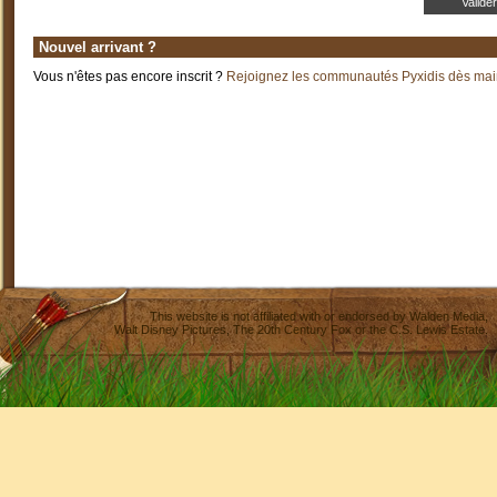
Nouvel arrivant ?
Vous n'êtes pas encore inscrit ?
Rejoignez les communautés Pyxidis dès main
This website is not affiliated with or endorsed by
Walden Media
,
Walt Disney Pictures
,
The 20th Century Fox
or the C.S. Lewis Estate.