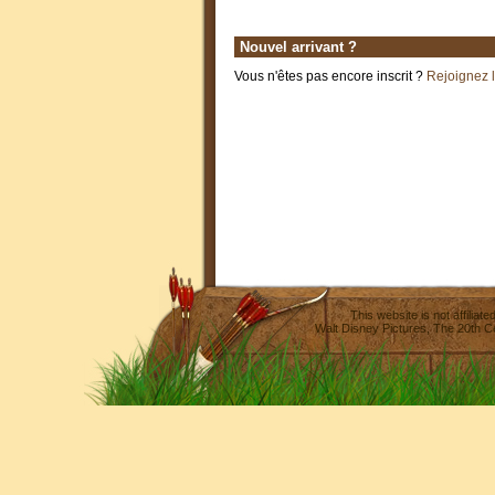
Nouvel arrivant ?
Vous n'êtes pas encore inscrit ?
Rejoignez 
This website is not affilia
Walt Disney Pictures
,
The 20th C