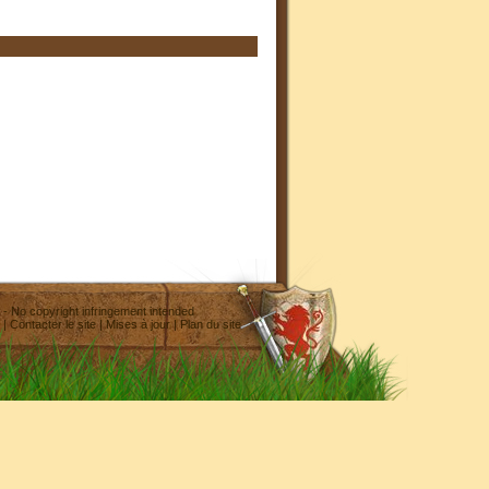
- No copyright infringement intended
|
Contacter le site
|
Mises à jour
|
Plan du site