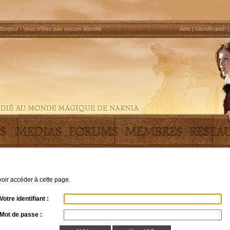
Bonjour !
Vous n'êtes pas encore identifié
.
Aide
|
Identification
uvoir accéder à cette page.
Votre identifiant :
Mot de passe :