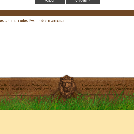
Un oubli ?
les communautés Pyxidis dès maintenant !
ted with or endorsed by
Walden Media
,
Narnia France
©
2005-2026
Pyxidis
entury Fox
or the C.S. Lewis Estate.
Conditions d'utilisation
|
Accessibilité