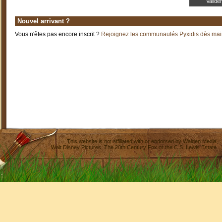
Nouvel arrivant ?
Vous n'êtes pas encore inscrit ?
Rejoignez les communautés Pyxidis dès main
This website is not affiliated with or endorsed by
Walden Media
,
Walt Disney Pictures
,
The 20th Century Fox
or the C.S. Lewis Estate.