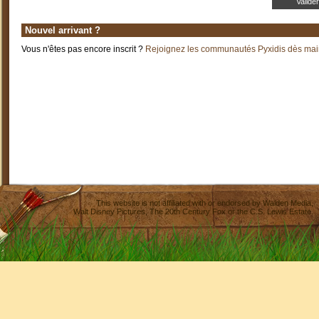
Nouvel arrivant ?
Vous n'êtes pas encore inscrit ?
Rejoignez les communautés Pyxidis dès main
This website is not affiliated with or endorsed by
Walden Media
,
Walt Disney Pictures
,
The 20th Century Fox
or the C.S. Lewis Estate.