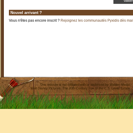
Nouvel arrivant ?
Vous n'êtes pas encore inscrit ?
Rejoignez les communautés Pyxidis dès main
This website is not affiliated with or endorsed by
Walden Media
,
Walt Disney Pictures
,
The 20th Century Fox
or the C.S. Lewis Estate.