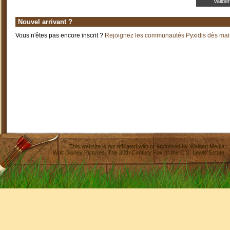
Nouvel arrivant ?
Vous n'êtes pas encore inscrit ?
Rejoignez les communautés Pyxidis dès main
This website is not affiliated with or endorsed by
Walden Media
,
Walt Disney Pictures
,
The 20th Century Fox
or the C.S. Lewis Estate.