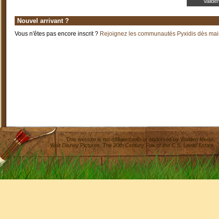
Nouvel arrivant ?
Vous n'êtes pas encore inscrit ?
Rejoignez les communautés Pyxidis dès main
This website is not affiliated with or endorsed by
Walden Media
,
Walt Disney Pictures
,
The 20th Century Fox
or the C.S. Lewis Estate.