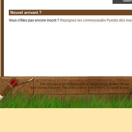
Nouvel arrivant ?
Vous n'êtes pas encore inscrit ?
Rejoignez les communautés Pyxidis dès main
This website is not affiliated with or endorsed by
Walden Media
,
Walt Disney Pictures
,
The 20th Century Fox
or the C.S. Lewis Estate.