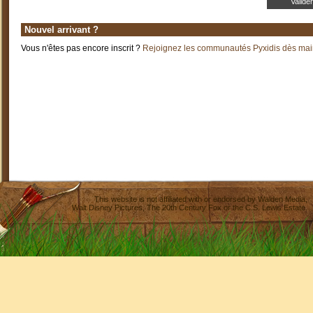
Nouvel arrivant ?
Vous n'êtes pas encore inscrit ?
Rejoignez les communautés Pyxidis dès main
This website is not affiliated with or endorsed by
Walden Media
,
Walt Disney Pictures
,
The 20th Century Fox
or the C.S. Lewis Estate.