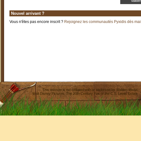
Nouvel arrivant ?
Vous n'êtes pas encore inscrit ?
Rejoignez les communautés Pyxidis dès main
This website is not affiliated with or endorsed by
Walden Media
,
Walt Disney Pictures
,
The 20th Century Fox
or the C.S. Lewis Estate.