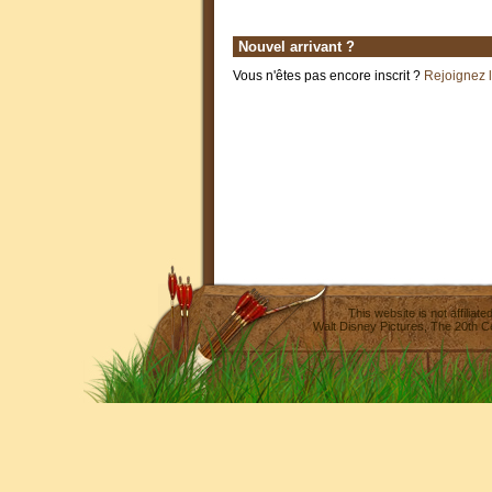
Nouvel arrivant ?
Vous n'êtes pas encore inscrit ?
Rejoignez 
This website is not affilia
Walt Disney Pictures
,
The 20th C