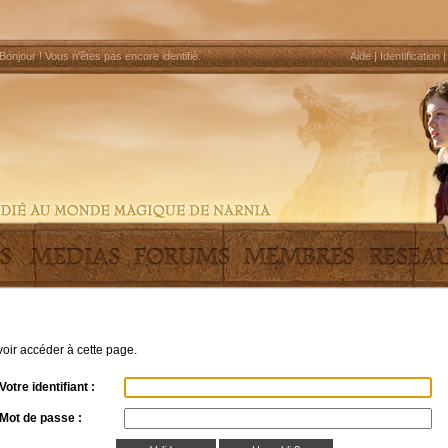
Bonjour !
Vous n'êtes pas encore identifié
.
Aide
|
Identification
uvoir accéder à cette page.
Votre identifiant :
Mot de passe :