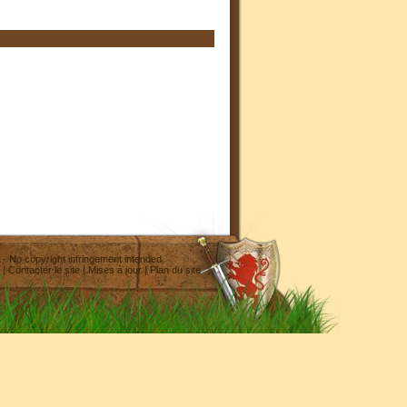
- No copyright infringement intended
|
Contacter le site
|
Mises à jour
|
Plan du site