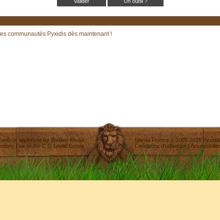
Un oubli ?
les communautés Pyxidis dès maintenant !
ted with or endorsed by
Walden Media
,
Narnia France
©
2005-2026
Pyxidis
entury Fox
or the C.S. Lewis Estate.
Conditions d'utilisation
|
Accessibilité