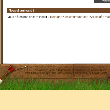
Nouvel arrivant ?
Vous n'êtes pas encore inscrit ?
Rejoignez les communautés Pyxidis dès main
This website is not affiliated with or endorsed by
Walden Media
,
Walt Disney Pictures
,
The 20th Century Fox
or the C.S. Lewis Estate.