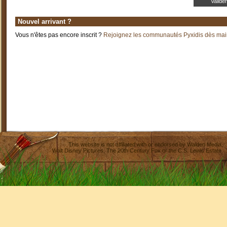
Nouvel arrivant ?
Vous n'êtes pas encore inscrit ?
Rejoignez les communautés Pyxidis dès main
This website is not affiliated with or endorsed by
Walden Media
,
Walt Disney Pictures
,
The 20th Century Fox
or the C.S. Lewis Estate.