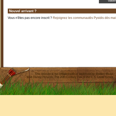
Nouvel arrivant ?
Vous n'êtes pas encore inscrit ?
Rejoignez les communautés Pyxidis dès main
This website is not affiliated with or endorsed by
Walden Media
,
Walt Disney Pictures
,
The 20th Century Fox
or the C.S. Lewis Estate.