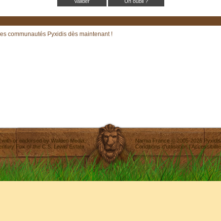
Un oubli ?
les communautés Pyxidis dès maintenant !
ted with or endorsed by
Walden Media
,
Narnia France
©
2005-2026
Pyxidis
entury Fox
or the C.S. Lewis Estate.
Conditions d'utilisation
|
Accessibilité