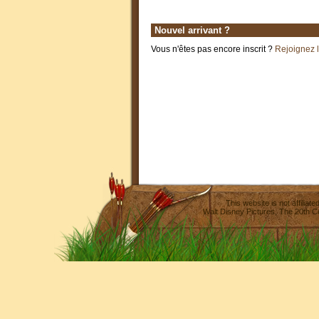
Nouvel arrivant ?
Vous n'êtes pas encore inscrit ?
Rejoignez 
This website is not affilia
Walt Disney Pictures
,
The 20th C