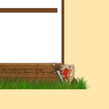
- No copyright infringement intended
|
Contacter le site
|
Mises à jour
|
Plan du site