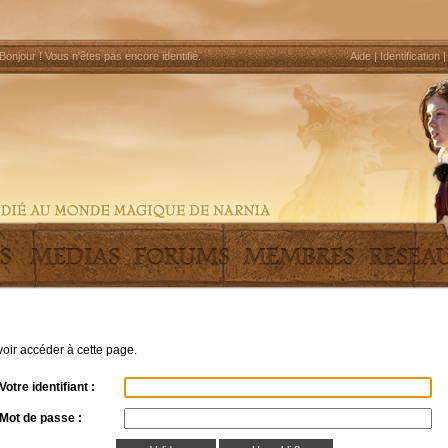
Bonjour !
Vous n'êtes pas encore identifié
.
Aide
|
Identification
uvoir accéder à cette page.
Votre identifiant :
Mot de passe :