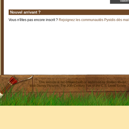
Nouvel arrivant ?
Vous n'êtes pas encore inscrit ?
Rejoignez les communautés Pyxidis dès main
This website is not affiliated with or endorsed by
Walden Media
,
Walt Disney Pictures
,
The 20th Century Fox
or the C.S. Lewis Estate.