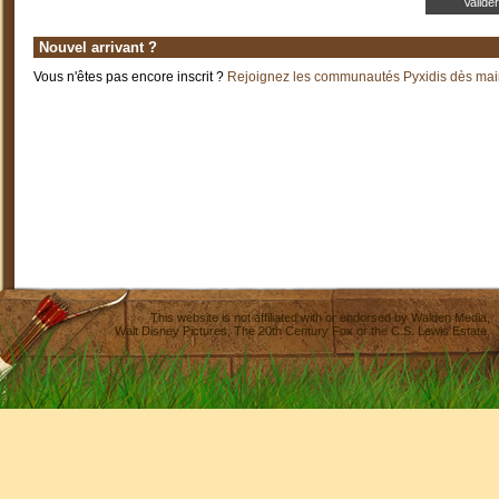
Nouvel arrivant ?
Vous n'êtes pas encore inscrit ?
Rejoignez les communautés Pyxidis dès main
This website is not affiliated with or endorsed by
Walden Media
,
Walt Disney Pictures
,
The 20th Century Fox
or the C.S. Lewis Estate.