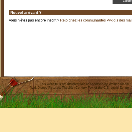
Nouvel arrivant ?
Vous n'êtes pas encore inscrit ?
Rejoignez les communautés Pyxidis dès main
This website is not affiliated with or endorsed by
Walden Media
,
Walt Disney Pictures
,
The 20th Century Fox
or the C.S. Lewis Estate.