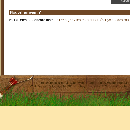
Nouvel arrivant ?
Vous n'êtes pas encore inscrit ?
Rejoignez les communautés Pyxidis dès main
This website is not affiliated with or endorsed by
Walden Media
,
Walt Disney Pictures
,
The 20th Century Fox
or the C.S. Lewis Estate.