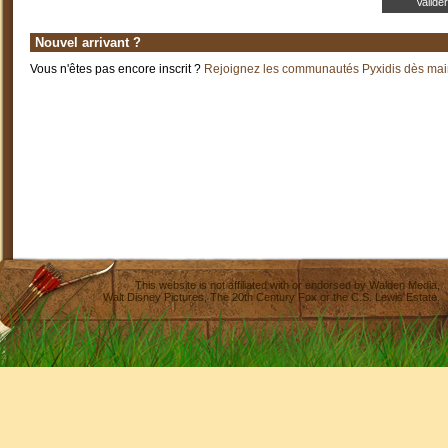
Nouvel arrivant ?
Vous n'êtes pas encore inscrit ?
Rejoignez les communautés Pyxidis dès main
This website is not affiliated with or endorsed by
Walden Media
,
Walt Disney Pictures
,
The 20th Century Fox
or the C.S. Lewis Estate.