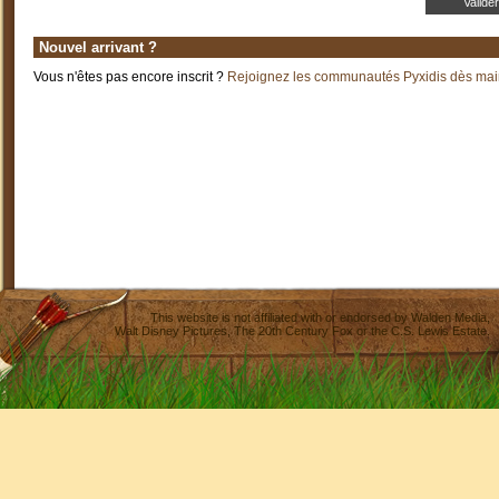
Nouvel arrivant ?
Vous n'êtes pas encore inscrit ?
Rejoignez les communautés Pyxidis dès main
This website is not affiliated with or endorsed by
Walden Media
,
Walt Disney Pictures
,
The 20th Century Fox
or the C.S. Lewis Estate.