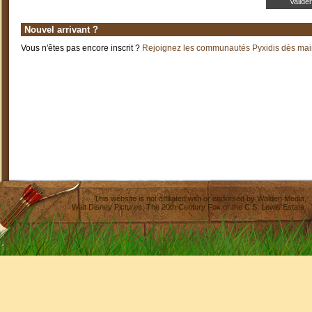
Nouvel arrivant ?
Vous n'êtes pas encore inscrit ?
Rejoignez les communautés Pyxidis dès main
This website is not affiliated with or endorsed by
Walden Media
,
Walt Disney Pictures
,
The 20th Century Fox
or the C.S. Lewis Estate.