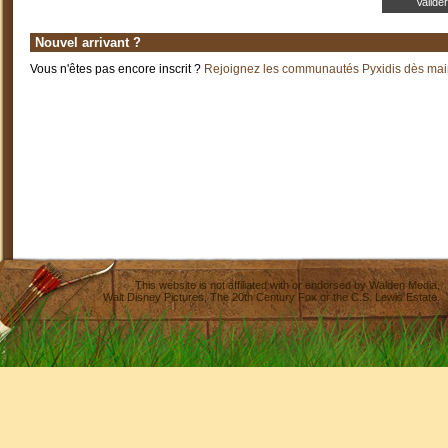
Nouvel arrivant ?
Vous n'êtes pas encore inscrit ?
Rejoignez les communautés Pyxidis dès main
This website is not affiliated with or endorsed by
Walden Media
,
Walt Disney Pictures
,
The 20th Century Fox
or the C.S. Lewis Estate.