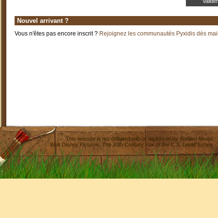
Nouvel arrivant ?
Vous n'êtes pas encore inscrit ?
Rejoignez les communautés Pyxidis dès main
This website is not affiliated with or endorsed by
Walden Media
,
Walt Disney Pictures
,
The 20th Century Fox
or the C.S. Lewis Estate.