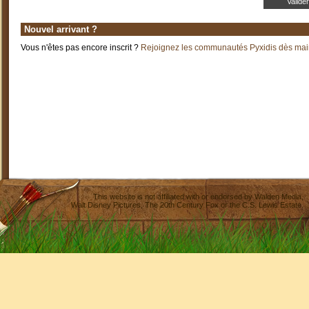
Nouvel arrivant ?
Vous n'êtes pas encore inscrit ?
Rejoignez les communautés Pyxidis dès main
This website is not affiliated with or endorsed by
Walden Media
,
Walt Disney Pictures
,
The 20th Century Fox
or the C.S. Lewis Estate.