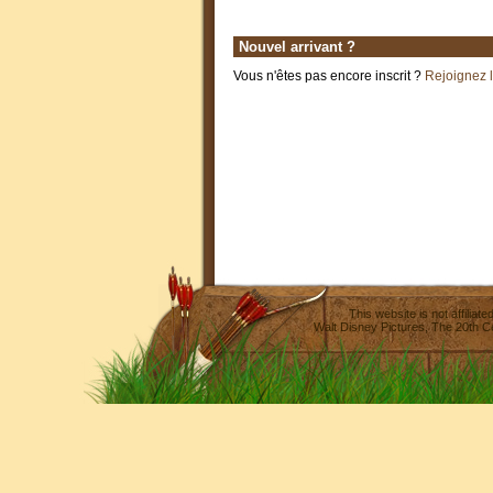
Nouvel arrivant ?
Vous n'êtes pas encore inscrit ?
Rejoignez 
This website is not affilia
Walt Disney Pictures
,
The 20th C