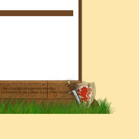
- No copyright infringement intended
|
Contacter le site
|
Mises à jour
|
Plan du site