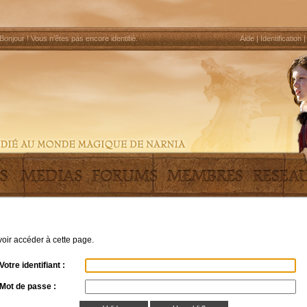
Bonjour !
Vous n'êtes pas encore identifié
.
Aide
|
Identification
uvoir accéder à cette page.
Votre identifiant :
Mot de passe :