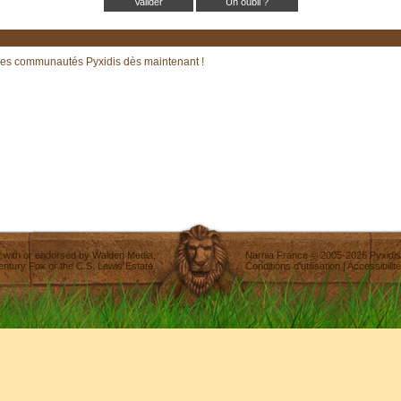
Un oubli ?
les communautés Pyxidis dès maintenant !
ted with or endorsed by
Walden Media
,
Narnia France
©
2005-2026
Pyxidis
entury Fox
or the C.S. Lewis Estate.
Conditions d'utilisation
|
Accessibilité