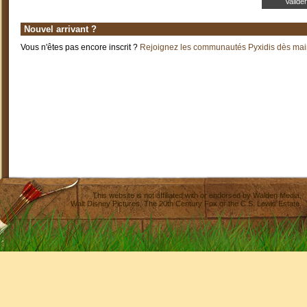
Nouvel arrivant ?
Vous n'êtes pas encore inscrit ?
Rejoignez les communautés Pyxidis dès main
This website is not affiliated with or endorsed by
Walden Media
,
Walt Disney Pictures
,
The 20th Century Fox
or the C.S. Lewis Estate.