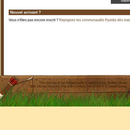
Nouvel arrivant ?
Vous n'êtes pas encore inscrit ?
Rejoignez les communautés Pyxidis dès main
This website is not affiliated with or endorsed by
Walden Media
,
Walt Disney Pictures
,
The 20th Century Fox
or the C.S. Lewis Estate.