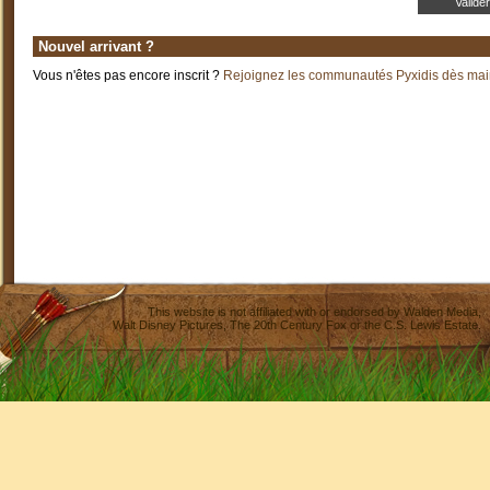
Nouvel arrivant ?
Vous n'êtes pas encore inscrit ?
Rejoignez les communautés Pyxidis dès main
This website is not affiliated with or endorsed by
Walden Media
,
Walt Disney Pictures
,
The 20th Century Fox
or the C.S. Lewis Estate.