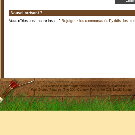
Nouvel arrivant ?
Vous n'êtes pas encore inscrit ?
Rejoignez les communautés Pyxidis dès main
This website is not affiliated with or endorsed by
Walden Media
,
Walt Disney Pictures
,
The 20th Century Fox
or the C.S. Lewis Estate.