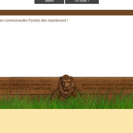
Un oubli ?
les communautés Pyxidis dès maintenant !
ted with or endorsed by
Walden Media
,
Narnia France
©
2005-2026
Pyxidis
entury Fox
or the C.S. Lewis Estate.
Conditions d'utilisation
|
Accessibilité