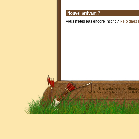
Nouvel arrivant ?
Vous n'êtes pas encore inscrit ?
Rejoignez 
This website is not affilia
Walt Disney Pictures
,
The 20th C