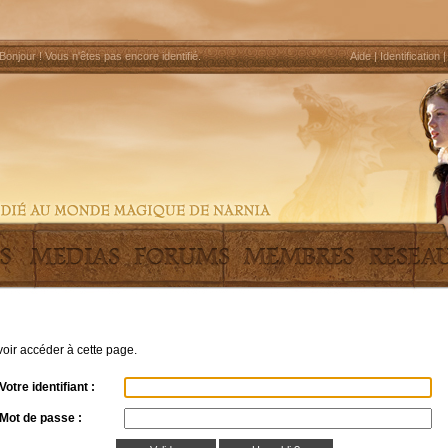
Bonjour !
Vous n'êtes pas encore identifié
.
Aide
|
Identification
uvoir accéder à cette page.
Votre identifiant :
Mot de passe :