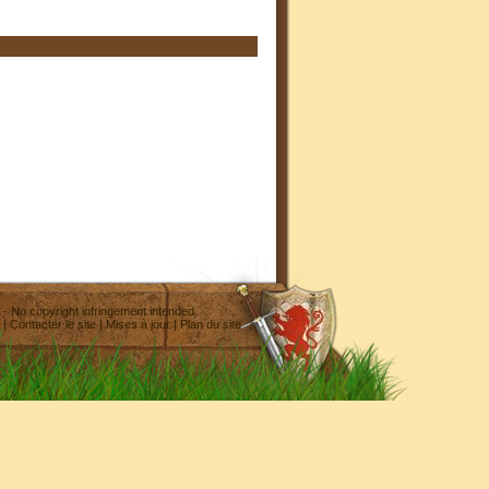
- No copyright infringement intended
|
Contacter le site
|
Mises à jour
|
Plan du site